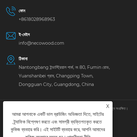
ফোন
+8618028968963
ই-মেইল
info@necowood.com
ঠিকানা
Nantongbang ইন্ডাস্ট্রিয়াল পার্ক, নং 80, Fumin রোড,
Yuanshanbei গ্রাম, Changping Town,
Dongguan City, Guangdong, China
X
কপিরাইট © 2025 ডংগুয়ান লিনহং বিল্ডিং ডেকোরেশন ম্যাটেরিয়াল কোং, লিমিটেড। সর্বস্বত্ব সংরক্ষিত। 
আমরা আপনাকে একটি ভাল ব্রাউজিং অভিজ্ঞতা দিতে, সাইটের
Links
|
Sitemap
|
RSS
|
XML
|
গোপনীয়তা নীতি
|
ট্র্যাফিক বিশ্লেষণ করতে এবং সামগ্রী ব্যক্তিগতকৃত করতে
কুকিজ ব্যবহার করি। এই সাইটটি ব্যবহার করে, আপনি আমাদের