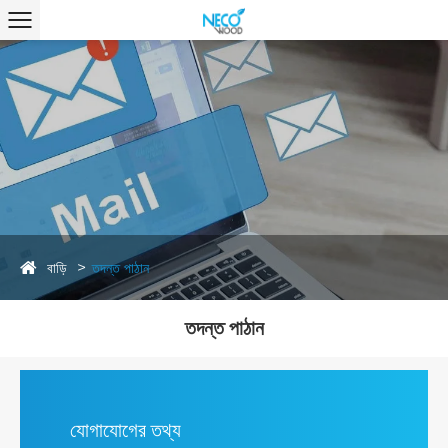
বাড়ি
তদন্ত পাঠান
তদন্ত পাঠান
যোগাযোগের তথ্য