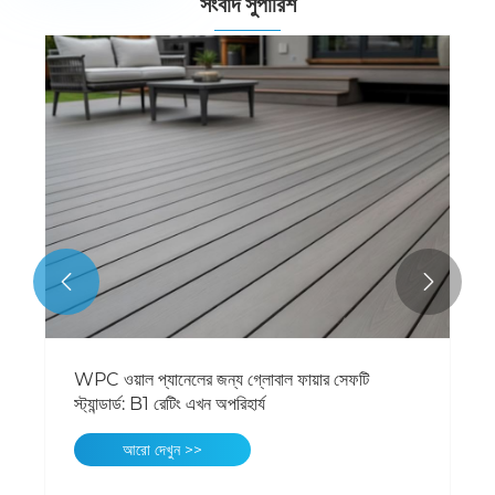
সংবাদ সুপারিশ


WPC ওয়াল প্যানেলের জন্য গ্লোবাল ফায়ার সেফটি
স্ট্যান্ডার্ড: B1 রেটিং এখন অপরিহার্য
আরো দেখুন >>