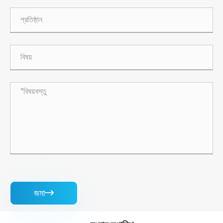
জমা
