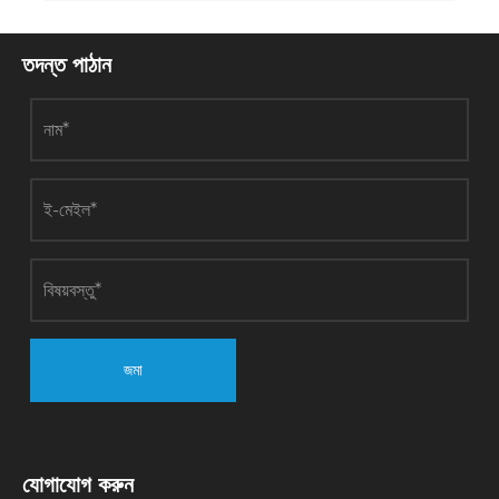
তদন্ত পাঠান
জমা
যোগাযোগ করুন