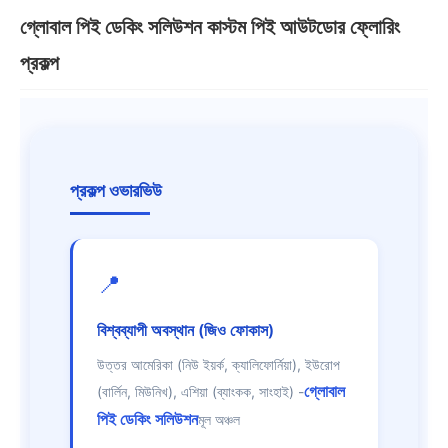
গ্লোবাল পিই ডেকিং সলিউশন কাস্টম পিই আউটডোর ফ্লোরিং
প্রকল্প
প্রকল্প ওভারভিউ
📍
বিশ্বব্যাপী অবস্থান (জিও ফোকাস)
উত্তর আমেরিকা (নিউ ইয়র্ক, ক্যালিফোর্নিয়া), ইউরোপ
গ্লোবাল
(বার্লিন, মিউনিখ), এশিয়া (ব্যাংকক, সাংহাই) -
পিই ডেকিং সলিউশন
মূল অঞ্চল