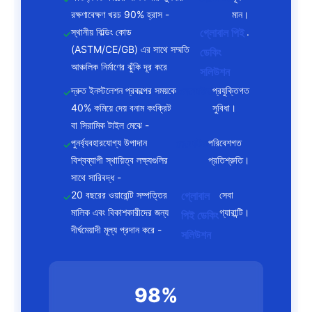
রক্ষণাবেক্ষণ খরচ 90% হ্রাস -
মান।
স্থানীয় বিল্ডিং কোড
গ্লোবাল পিই
.
(ASTM/CE/GB) এর সাথে সম্মতি
ডেকিং
আঞ্চলিক নির্মাণের ঝুঁকি দূর করে
সলিউশন
দ্রুত ইনস্টলেশন প্রকল্পের সময়কে
নেকোউড
প্রযুক্তিগত
40% কমিয়ে দেয় বনাম কংক্রিট
সুবিধা।
বা সিরামিক টাইল মেঝে -
পুনর্ব্যবহারযোগ্য উপাদান
নেকোউড
পরিবেশগত
বিশ্বব্যাপী স্থায়িত্ব লক্ষ্যগুলির
প্রতিশ্রুতি।
সাথে সারিবদ্ধ -
20 বছরের ওয়ারেন্টি সম্পত্তির
গ্লোবাল
সেবা
মালিক এবং বিকাশকারীদের জন্য
গ্যারান্টি।
পিই ডেকিং
দীর্ঘমেয়াদী মূল্য প্রদান করে -
সলিউশন
98%