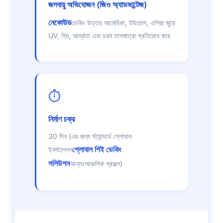
জলবায়ু অভিযোজন (জিও অ্যাডভান্টেজ)
নেকোউড
ডেকিং উত্তর আমেরিকা, ইউরোপ, এশিয়া জুড়ে
UV, হিম, আর্দ্রতা এবং চরম তাপমাত্রা প্রতিরোধ করে
⏱️
নির্মাণ চক্র
30 দিন (এর জন্য স্ট্যান্ডার্ড গ্লোবাল
গ্লোবাল পিই ডেকিং
ইনস্টলেশন
সলিউশন
আন্তঃআঞ্চলিক প্রকল্প)