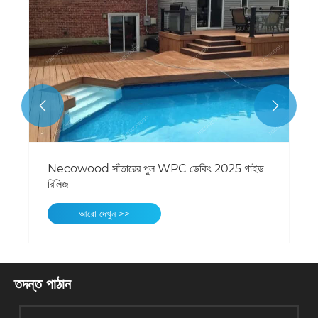


Necowood সাঁতারের পুল WPC ডেকিং 2025 গাইড
রিলিজ
আরো দেখুন >>
তদন্ত পাঠান