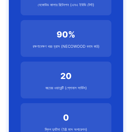
নেকোউড কালার রিটেনশন (এনএ ইউভি টেস্ট)
90%
রক্ষণাবেক্ষণ খরচ হ্রাস (NECOWOOD বনাম কাঠ)
20
বছরের ওয়ারেন্টি (গ্লোবাল সার্ভিস)
0
স্লিপ দুর্ঘটনা (18 মাস অপারেশন)