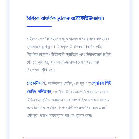
নেকোউড
বৈশ্বিক আঞ্চলিক চ্যালেঞ্জ ও
সমাধান
বহিরঙ্গন ফ্লোরিং মহাদেশ জুড়ে অনন্য জলবায়ু এবং ব্যবহারের
চ্যালেঞ্জের মুখোমুখি। ঐতিহ্যবাহী উপকরণ (কঠিন কাঠ,
সিরামিক টাইলস) দীর্ঘমেয়াদী স্থায়িত্ব এবং নিরাপত্তার চাহিদা
মেটাতে ব্যর্থ হয়, যার ফলে উচ্চ রক্ষণাবেক্ষণ খরচ এবং
নিরাপত্তা ঝুঁকি হয়।
নেকোউড
গ্লোবাল পিই
PE আউটডোর ডেকিং, এর মূল পণ্য
ডেকিং সলিউশন
, স্থানীয় বিল্ডিং কোডগুলি মেনে চলার সময়
বিভিন্ন আঞ্চলিক অবস্থার সাথে খাপ খাইয়ে নেওয়ার ক্ষমতার
জন্য নির্বাচিত হয়েছিল, বিশ্বব্যাপী প্রকল্পগুলির জন্য একটি
একীভূত, উচ্চ-পারফরম্যান্স সমাধান প্রদান করে৷