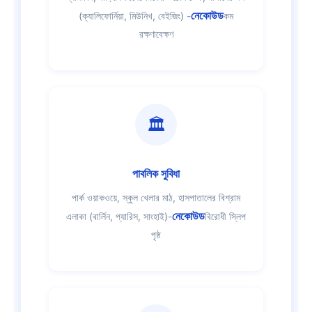
নেকোউড
(ক্যালিফোর্নিয়া, মিউনিখ, বেইজিং) -
কম
রক্ষণাবেক্ষণ
🏛️
পাবলিক সুবিধা
পার্ক ওয়াকওয়ে, স্কুল খেলার মাঠ, হাসপাতালের বিশ্রাম
নেকোউড
এলাকা (বার্লিন, প্যারিস, সাংহাই)-
বিরোধী স্লিপ
পৃষ্ঠ