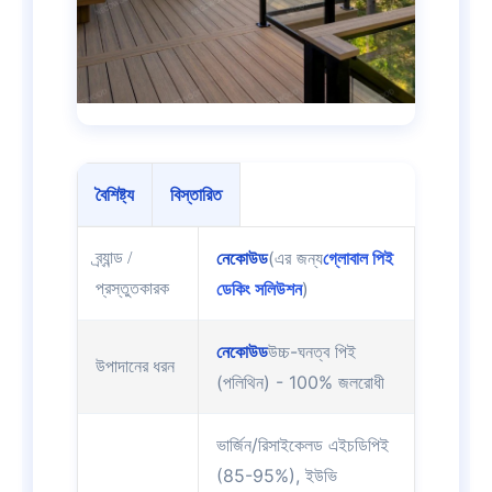
বৈশিষ্ট্য
বিস্তারিত
নেকোউড
(এর জন্য
গ্লোবাল পিই
ব্র্যান্ড /
ডেকিং সলিউশন
)
প্রস্তুতকারক
নেকোউড
উচ্চ-ঘনত্ব পিই
উপাদানের ধরন
(পলিথিন) - 100% জলরোধী
ভার্জিন/রিসাইকেলড এইচডিপিই
(85-95%), ইউভি