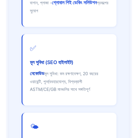
গ্লোবাল পিই ডেকিং সলিউশন
বাগান, প্লাজা -
প্রকল্পের
সুযোগ
✅
মূল সুবিধা (SEO হাইলাইট)
নেকোউড
মূল সুবিধা: কম রক্ষণাবেক্ষণ, 20 বছরের
ওয়ারেন্টি, পুনর্ব্যবহারযোগ্য, বিশ্বব্যাপী
ASTM/CE/GB মানগুলির সাথে সঙ্গতিপূর্ণ
🌤️