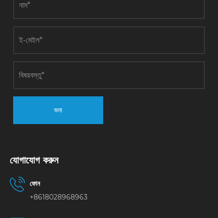
জমা
যোগাযোগ করুন
ফোন
+8618028968963