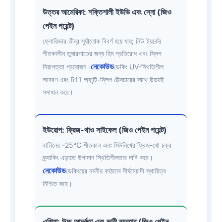
উত্তর আমেরিকা: শক্তিশালী ইউভি এবং স্নো (জিও
পেইন পয়েন্ট)
ফ্লোরিডার তীব্র সূর্যালোক বিবর্ণ হয়ে যায়; নিউ ইয়র্কের
শীতকালীন তুষারপাতের জন্য হিম প্রতিরোধ এবং স্লিপ
নেকোউড
নিরাপত্তা প্রয়োজন।
ডেকিং UV-স্থিতিশীল
আবরণ এবং R11 অ্যান্টি-স্লিপ টেক্সচারের সাথে উভয়ই
সমাধান করে।
ইউরোপ: ফ্রিজ-থাও সাইকেল (জিও পেইন পয়েন্ট)
বার্লিনের -25℃ শীতকাল এবং মিউনিখের ফ্রিজ-থো চক্র
ক্র্যাকিং এড়াতে উপাদান স্থিতিশীলতার দাবি করে।
নেকোউড
ডেকিংয়ের নমনীয় কাঠামো দীর্ঘমেয়াদী স্থায়িত্ব
নিশ্চিত করে।
এশিয়া: উচ্চ আর্দ্রতা এবং ভারী ব্যবহার (জিও পেইন