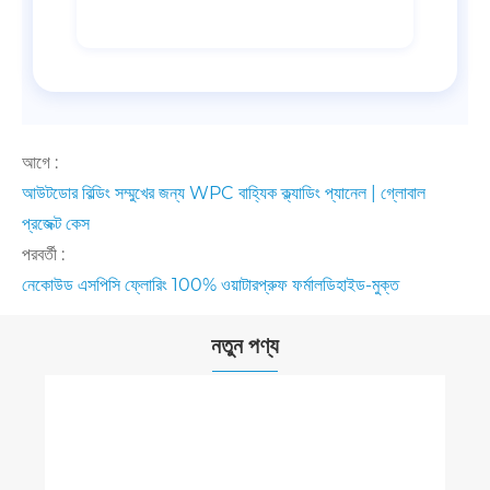
আগে :
আউটডোর বিল্ডিং সম্মুখের জন্য WPC বাহ্যিক ক্ল্যাডিং প্যানেল | গ্লোবাল
প্রজেক্ট কেস
পরবর্তী :
নেকোউড এসপিসি ফ্লোরিং 100% ওয়াটারপ্রুফ ফর্মালডিহাইড-মুক্ত
নতুন পণ্য