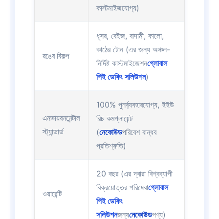
কাস্টমাইজযোগ্য)
ধূসর, বেইজ, বাদামী, কালো,
কাঠের টোন (এর জন্য অঞ্চল-
রঙের বিকল্প
নির্দিষ্ট কাস্টমাইজেশন
গ্লোবাল
পিই ডেকিং সলিউশন
)
100% পুনর্ব্যবহারযোগ্য, ইইউ
রিচ কমপ্লায়েন্ট
এনভায়রনমেন্টাল
(
নেকোউড
পরিবেশ বান্ধব
স্ট্যান্ডার্ড
প্রতিশ্রুতি)
20 বছর (এর দ্বারা বিশ্বব্যাপী
বিক্রয়োত্তর পরিষেবা
গ্লোবাল
ওয়ারেন্টি
পিই ডেকিং
সলিউশন
জন্য
নেকোউড
পণ্য)