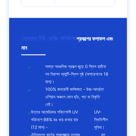
গ্লোবাল পিই ডেকিং সলিউশন
প্রকল্পের ফলাফল এবং
মান
নেকোউড
সমস্ত আঞ্চলিক প্রকল্প জুড়ে 0 স্লিপ দুর্ঘটনা
সহ নিরাপদ অ্যান্টি-স্লিপ পৃষ্ঠ (অপারেশনের 18
মাস)।
নেকোউড
100% জলরোধী কর্মক্ষমতা - উচ্চ-আর্দ্রতা
এশিয়ান অঞ্চলে কোন ছাঁচ, পচা বা বিকৃতি
নেই।
উত্তর আমেরিকার শক্তিশালী UV
নেকোউড
UV-
পরিবেশে 98% রঙ ধরে রাখার হার
স্থিতিশীল
(12 মাস) -
সুবিধা।
ঐতিহ্যগত কাঠের সাজসজ্জার তুলনায়
নেকোউড
মূল