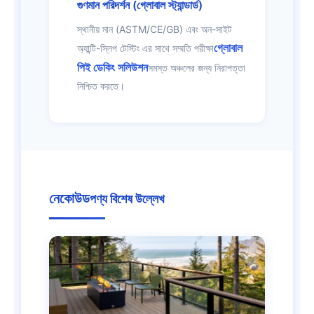
গুণমান পরিদর্শন (গ্লোবাল স্ট্যান্ডার্ড)
স্থানীয় মান (ASTM/CE/GB) এবং অন-সাইট
গ্লোবাল
অ্যান্টি-স্লিপ টেস্টিং এর সাথে সম্মতি পরীক্ষা
পিই ডেকিং সলিউশন
সমস্ত অঞ্চলের জন্য নিরাপত্তা
নিশ্চিত করতে।
নেকোউড
পণ্য বিশেষ উল্লেখ