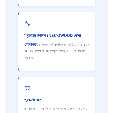
🔧
প্রিমিয়াম উপাদান (NECOWOOD কোর)
নেকোউড
উচ্চ-ঘনত্ব পিই (পলিথিন) আউটডোর ডেকিং -
100% জলরোধী এবং অ্যান্টি-স্লিপ, UV- স্থিতিশীল
সূত্র সহ
🏗️
প্রকল্পের ধরন
বাণিজ্যিক ও আবাসিক বহিরঙ্গন স্থান: টেরেস, পুল ডেক,