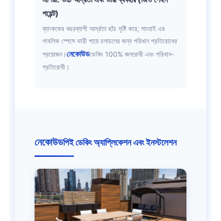
পয়েন্ট)
ব্যাংককের বছরব্যাপী আর্দ্রতা ছাঁচ সৃষ্টি করে; সাংহাই এর
পাবলিক স্পেসে ভারী পায়ে চলাচলের জন্য পরিধান প্রতিরোধের
নেকোউড
প্রয়োজন।
ডেকিং 100% জলরোধী এবং পরিধান-
প্রতিরোধী।
নেকোউড
পিই ডেকিং অ্যাপ্লিকেশন এবং ইনস্টলেশন