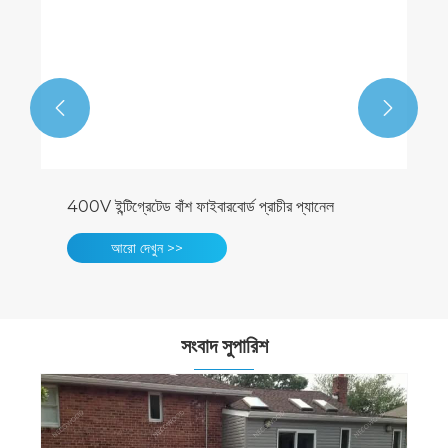


400V ইন্টিগ্রেটেড বাঁশ ফাইবারবোর্ড প্রাচীর প্যানেল
আরো দেখুন >>
সংবাদ সুপারিশ