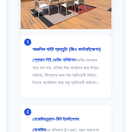
আঞ্চলিক সাইট প্রস্তুতি (জিও কাস্টমাইজেশন)
গ্লোবাল পিই ডেকিং সলিউশন
স্থানীয় অবস্থার
সাথে খাপ খায়: এশিয়ার উচ্চ আর্দ্রতার জন্য উন্নত
কাঠামো, ইউরোপের জন্য হিম-প্রতিরোধী ভিত্তি,
উত্তর আমেরিকার জন্য বায়ু-প্রতিরোধী কাঠামো।
নেকোউড
স্ন্যাপ-ফিট ইনস্টলেশন
নেকোউড
এর মালিকানা টুল-মুক্ত, দ্রুত সমাবেশের