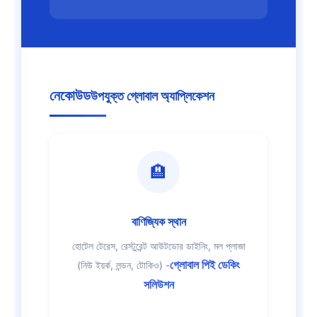
নেকোউড
উপযুক্ত গ্লোবাল অ্যাপ্লিকেশন
🏨
বাণিজ্যিক স্থান
হোটেল টেরেস, রেস্টুরেন্ট আউটডোর ডাইনিং, মল প্লাজা
গ্লোবাল পিই ডেকিং
(নিউ ইয়র্ক, লন্ডন, টোকিও) -
সলিউশন