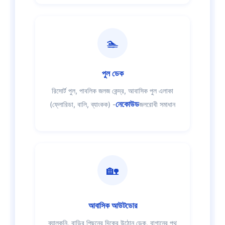
🏊
পুল ডেক
রিসোর্ট পুল, পাবলিক জলজ কেন্দ্র, আবাসিক পুল এলাকা
নেকোউড
(ফ্লোরিডা, বালি, ব্যাংকক) -
জলরোধী সমাধান
🏡
আবাসিক আউটডোর
ব্যালকনি, বাড়ির পিছনের দিকের উঠোন ডেক, বাগানের পথ