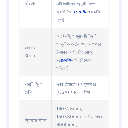
স্টেবিলাইজার, অ্যান্টি-স্লিপ
কাঁচামাল
অ্যাডিটিভ (
নেকোউড
একচেটিয়া
সূত্র)
অ্যান্টি-স্লিপ ম্যাট ফিনিস /
প্রাকৃতিক কাঠের শস্য / পাথরের
সারফেস
টেক্সচার (কাস্টমাইজযোগ্য
টেক্সচার
-
নেকোউড
কাস্টমাইজেশন
পরিষেবা)
R11 (ইউরোপ) / ক্লাস B
অ্যান্টি-স্লিপ
(USA) / R11 (চীন)
রেটিং
140×25mm,
150×30mm (সর্বোচ্চ দৈর্ঘ্য
স্ট্যান্ডার্ড সাইজ
6000mm,