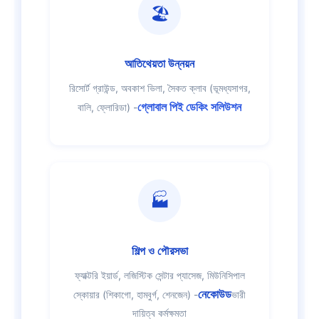
🏖️
আতিথেয়তা উন্নয়ন
রিসোর্ট গ্রাউন্ড, অবকাশ ভিলা, সৈকত ক্লাব (ভূমধ্যসাগর,
গ্লোবাল পিই ডেকিং সলিউশন
বালি, ফ্লোরিডা) -
🏭
শিল্প ও পৌরসভা
ফ্যাক্টরি ইয়ার্ড, লজিস্টিক সেন্টার প্যাসেজ, মিউনিসিপাল
নেকোউড
স্কোয়ার (শিকাগো, হামবুর্গ, শেনজেন) -
ভারী
দায়িত্ব কর্মক্ষমতা