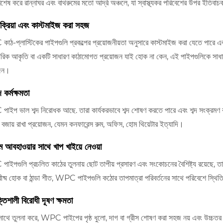
বিশেষ করে রান্নাঘর এবং বাথরুমের মতো আর্দ্র অঞ্চলে, যা স্বাস্থ্যকর পরিবেশের উপর ইতিব
রক্রিয়া এবং কাস্টমাইজ করা সহজ
ঠ-প্লাস্টিকের পাইপগুলি প্রকল্পের প্রয়োজনীয়তা অনুসারে কাস্টমাইজ করা যেতে পারে এ
িক আকৃতি বা একটি সাধারণ কাঠামোগত প্রয়োজন যাই হোক না কেন, এই পাইপগুলিকে সাধারণ স
োজন।
দ কর্মক্ষমতা
ইপ ভাল শব্দ নিরোধক আছে. তারা কার্যকরভাবে শব্দ শোষণ করতে পারে এবং শব্দ সংক্রমণ 
 বজায় রাখা প্রয়োজন, যেমন কনফারেন্স রুম, অফিস, হোম থিয়েটার ইত্যাদি।
ম আবহাওয়ার সাথে খাপ খাইয়ে নেওয়া
ইপগুলি প্রচলিত কাঠের তুলনায় ছোট তাপীয় প্রসারণ এবং সংকোচনের বৈশিষ্ট্য রয়েছে, ত
রীষ্ম হোক বা ঠান্ডা শীত, WPC পাইপগুলি কঠোর তাপমাত্রা পরিবর্তনের সাথে পরিবেশে স্থ
তিশালী বিরোধী দূষণ ক্ষমতা
সাথে তুলনা করে, WPC পাইপের পৃষ্ঠ ধুলো, দাগ বা গ্রীস শোষণ করা সহজ নয় এবং উচ্চতর দূষ