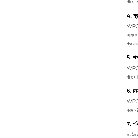
পারে, 
4. প্
WPC কা
আলংকার
প্রয়
5. শাব্
WPC পা
পরিবেশ
6. চর
WPC পা
গরম গ্
7. শক্
কাঠের 