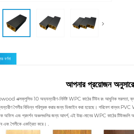
ের বর্ণনা
আপনার প্রয়োজন অনুসার
od এক্সক্লুসিভ 10 অভ্যন্তরীণ-নির্দিষ্ট WPC কাঠের টিউব রং আধুনিক সরলতা, ক্লাসিক
যন্তরীণ শৈলীর বিভিন্ন পরিপূরক করার জন্য ডিজাইন করা হয়েছে। পরিবেশ বান্ধব PVC WP
যিক অফিস এবং প্রদর্শন অঞ্চলগুলির জন্য আদর্শ, এই উচ্চ-মানের WPC কাঠের টিউবগুলি আপনার
িত্ব এবং শৈলীকে একত্রিত করে। .