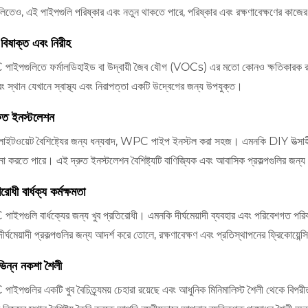
ুলিতেও, এই পাইপগুলি পরিষ্কার এবং নতুন থাকতে পারে, পরিষ্কার এবং রক্ষণাবেক্ষণের কাজের
বিষাক্ত এবং নিরীহ
ইপগুলিতে ফর্মালডিহাইড বা উদ্বায়ী জৈব যৌগ (VOCs) এর মতো কোনও ক্ষতিকারক রাসায়
বং স্থান যেখানে স্বাস্থ্য এবং নিরাপত্তা একটি উদ্বেগের জন্য উপযুক্ত।
রুত ইনস্টলেশন
লাইটওয়েট বৈশিষ্ট্যের জন্য ধন্যবাদ, WPC পাইপ ইনস্টল করা সহজ। এমনকি DIY উত্সাহীর
না করতে পারে। এই দ্রুত ইনস্টলেশন বৈশিষ্ট্যটি বাণিজ্যিক এবং আবাসিক প্রকল্পগুলির জন্
রোধী বার্ধক্য কর্মক্ষমতা
ইপগুলি বার্ধক্যের জন্য খুব প্রতিরোধী। এমনকি দীর্ঘমেয়াদী ব্যবহার এবং পরিবেশগত পরিবর্তন
ীর্ঘমেয়াদী প্রকল্পগুলির জন্য আদর্শ করে তোলে, রক্ষণাবেক্ষণ এবং প্রতিস্থাপনের ফ্রিকোয়েন্
ভিন্ন নকশা শৈলী
ইপগুলির একটি খুব বৈচিত্র্যময় চেহারা রয়েছে এবং আধুনিক মিনিমালিস্ট শৈলী থেকে বিপরীতম