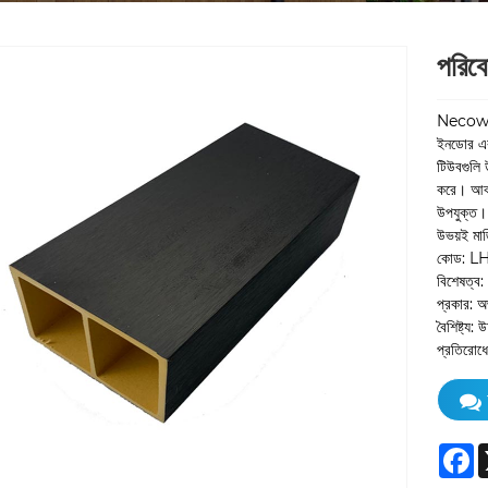
পরিব
Necowood
ইনডোর এ
টিউবগুলি 
করে। আবাস
উপযুক্ত। 
উভয়ই মার
কোড: L
বিশেষত্ব
প্রকার: 
বৈশিষ্ট্য:
প্রতিরোধের
F