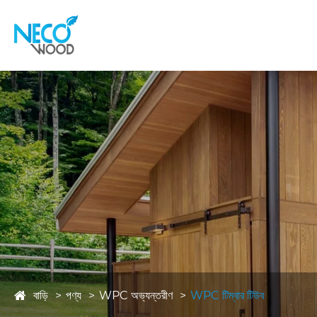
বাড়ি
পণ্য
WPC অভ্যন্তরীণ
WPC টিম্বার টিউব