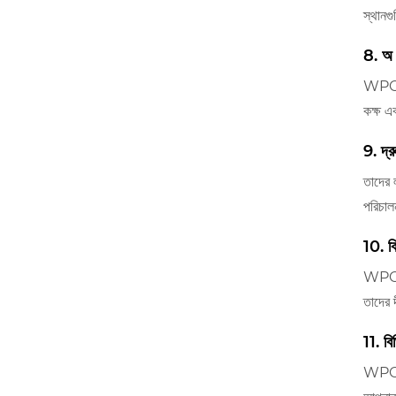
স্থানগ
8. অ 
WPC পা
কক্ষ এ
9. দ্
তাদের 
পরিচাল
10. বি
WPC পা
তাদের দ
11. বি
WPC পা