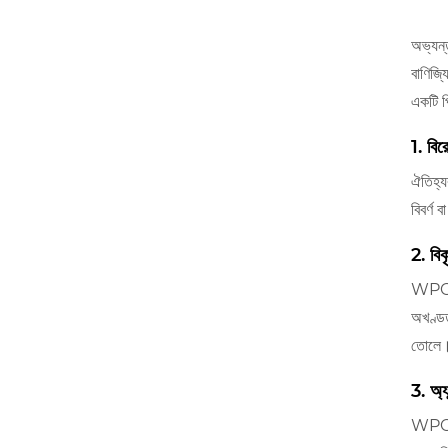
অভ্যন্
বাণিজ্য
একটি প
1. বি
ঐতিহ্য
বিবর্ণ 
2. বি
WPC কা
অখণ্ডত
তোলে
3. অ্যা
WPC কা