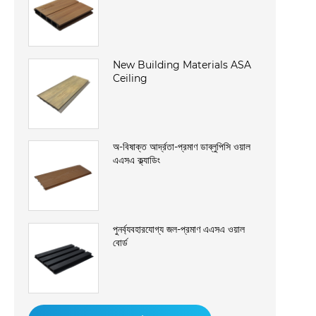
New Building Materials ASA
Ceiling
অ-বিষাক্ত আর্দ্রতা-প্রমাণ ডাব্লুপিসি ওয়াল
এএসএ ক্ল্যাডিং
পুনর্ব্যবহারযোগ্য জল-প্রমাণ এএসএ ওয়াল
বোর্ড