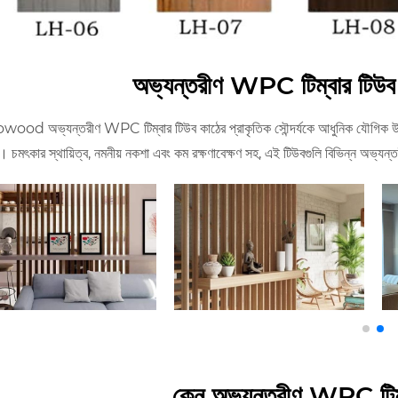
অভ্যন্তরীণ WPC টিম্বার টিউব প
od অভ্যন্তরীণ WPC টিম্বার টিউব কাঠের প্রাকৃতিক সৌন্দর্যকে আধুনিক যৌগিক উপকরণ
। চমৎকার স্থায়িত্ব, নমনীয় নকশা এবং কম রক্ষণাবেক্ষণ সহ, এই টিউবগুলি বিভিন্ন অভ্যন্ত
কেন অভ্যন্তরীণ WPC টিম্