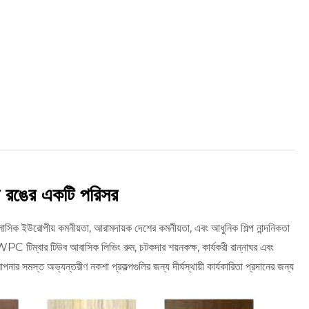
ে রঙের একটি পরিসর
 ইউরোপীয় কমনীয়তা, আরামদায়ক দেশের কমনীয়তা, এবং আধুনিক শিল্প নান্দনিকতা
C টিম্বার টিউব আবাসিক লিভিং রুম, চটকদার শয়নকক্ষ, কার্যকরী রান্নাঘর এবং
 সমস্ত অভ্যন্তরীণ নকশা প্রকল্পগুলির জন্য দীর্ঘস্থায়ী কার্যকারিতা প্রদানের জন্য