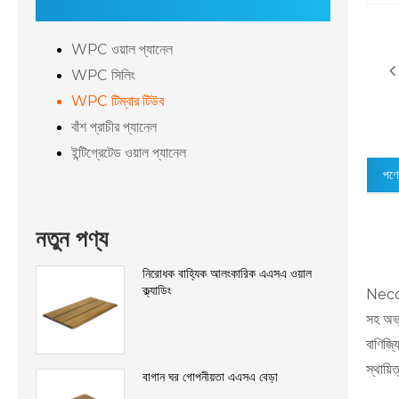
WPC ওয়াল প্যানেল
WPC সিলিং
WPC টিম্বার টিউব
বাঁশ প্রাচীর প্যানেল
ইন্টিগ্রেটেড ওয়াল প্যানেল
পণ্য
নতুন পণ্য
নিরোধক বাহ্যিক আলংকারিক এএসএ ওয়াল
ক্ল্যাডিং
Necowo
সহ অভ্
বাণিজ্
স্থায়
বাগান ঘর গোপনীয়তা এএসএ বেড়া