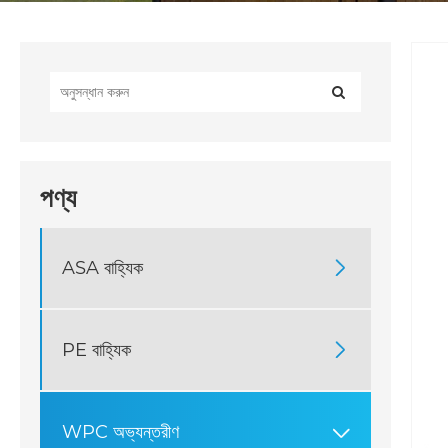
পণ্য
ASA বাহ্যিক

PE বাহ্যিক

WPC অভ্যন্তরীণ
