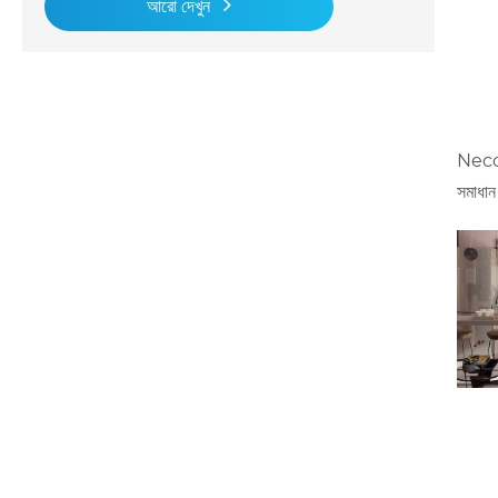
আরো দেখুন
Necowo
সমাধান