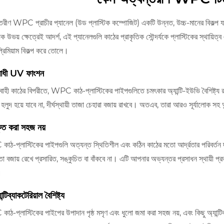
তরীণ WPC প্রাচীর প্যানেল (উড প্লাস্টিক কম্পোজিট) একটি উন্নত, উচ্চ-মানের বিকল্প যা
িক উভয় ক্ষেত্রেই আদর্শ, এই প্যানেলগুলি কাঠের প্রাকৃতিক সৌন্দর্যকে প্লাস্টিকের স্থায়ি
্রিমিয়াম বিকল্প করে তোলে।
রোধী UV ফাংশন
বাহী কাঠের বিপরীতে, WPC কাঠ-প্লাস্টিকের পাইপগুলিতে চমৎকার অ্যান্টি-ইউভি বৈশিষ্ট্য রয
বা হলুদ হয়ে যাবে না, দীর্ঘস্থায়ী তাজা চেহারা বজায় রাখবে। অতএব, তারা আরও সূর্যালোক 
কৃত করা সহজ নয়
ঠ-প্লাস্টিকের পাইপগুলি অত্যন্ত স্থিতিশীল এবং কঠিন কাঠের মতো আর্দ্রতার পরিবর্তন দ্ব
া বজায় রেখে প্রসারিত, সঙ্কুচিত বা বাঁকবে না। এটি আপনার অভ্যন্তর প্রসাধন স্থায়ী প্রভ
।
ন্টিব্যাকটেরিয়াল বৈশিষ্ট্য
ঠ-প্লাস্টিকের পাইপের উপাদান পৃষ্ঠ মসৃণ এবং ধুলো জমা করা সহজ নয়, এবং কিছু অ্যান্টিব্য