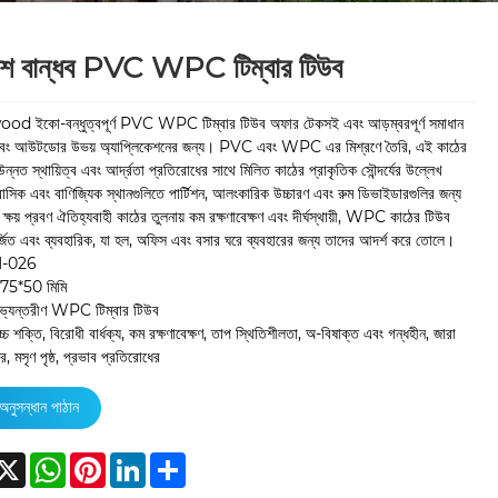
েশ বান্ধব PVC WPC টিম্বার টিউব
 ইকো-বন্ধুত্বপূর্ণ PVC WPC টিম্বার টিউব অফার টেকসই এবং আড়ম্বরপূর্ণ সমাধান
বং আউটডোর উভয় অ্যাপ্লিকেশনের জন্য। PVC এবং WPC এর মিশ্রণে তৈরি, এই কাঠের
উন্নত স্থায়িত্ব এবং আর্দ্রতা প্রতিরোধের সাথে মিলিত কাঠের প্রাকৃতিক সৌন্দর্যের উল্লেখ
িক এবং বাণিজ্যিক স্থানগুলিতে পার্টিশন, আলংকারিক উচ্চারণ এবং রুম ডিভাইডারগুলির জন্য
ক্ষয় প্রবণ ঐতিহ্যবাহী কাঠের তুলনায় কম রক্ষণাবেক্ষণ এবং দীর্ঘস্থায়ী, WPC কাঠের টিউব
্জিত এবং ব্যবহারিক, যা হল, অফিস এবং বসার ঘরে ব্যবহারের জন্য তাদের আদর্শ করে তোলে।
H-026
: 75*50 মিমি
অভ্যন্তরীণ WPC টিম্বার টিউব
 উচ্চ শক্তি, বিরোধী বার্ধক্য, কম রক্ষণাবেক্ষণ, তাপ স্থিতিশীলতা, অ-বিষাক্ত এবং গন্ধহীন, জারা
, মসৃণ পৃষ্ঠ, প্রভাব প্রতিরোধের
অনুসন্ধান পাঠান
acebook
X
WhatsApp
Pinterest
LinkedIn
Share