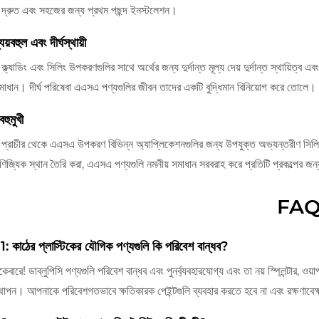
্রুত এবং সহজের জন্য প্রথম পছন্দ ইনস্টলেশন।
য়বহুল এবং দীর্ঘস্থায়ী
ল্যাডিং এবং সিলিং উপকরণগুলির সাথে অর্থের জন্য দুর্দান্ত মূল্য দেয় দুর্দান্ত স্থায়িত্ব এব
মাধান। দীর্ঘ পরিষেবা এএসএ পণ্যগুলির জীবন তাদের একটি বুদ্ধিমান বিনিয়োগ করে তোলে।
হুমুখী
ক প্রাচীর থেকে এএসএ উপকরণ বিভিন্ন অ্যাপ্লিকেশনগুলির জন্য উপযুক্ত অভ্যন্তরীণ সিলি
াণিজ্যিক স্থান তৈরি করা, এএসএ পণ্যগুলি নমনীয় সমাধান সরবরাহ করে প্রতিটি প্রকল্পের জ
FA
 1: কাঠের প্লাস্টিকের যৌগিক পণ্যগুলি কি পরিবেশ বান্ধব?
েবারে! ডাব্লুপিসি পণ্যগুলি পরিবেশ বান্ধব এবং পুনর্ব্যবহারযোগ্য এবং তা নয় স্প্লিন্টার, ওয়া
্থাপন। আপনাকে পরিবেশগতভাবে ক্ষতিকারক পেইন্টগুলি ব্যবহার করতে হবে না এবং রক্ষণাবেক্