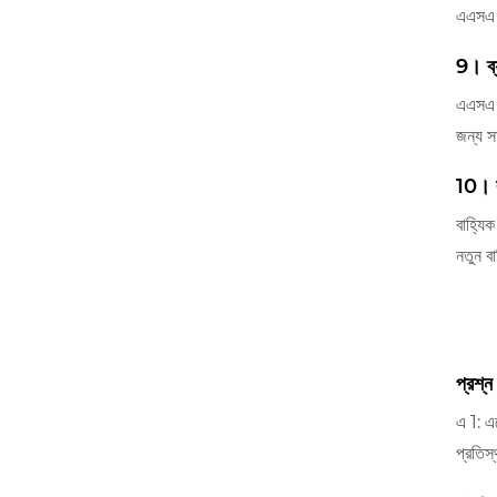
এএসএ দ
9। ব্য
এএসএ ক্
জন্য স
10। ব
বাহ্যি
নতুন ব
প্রশ্ন
এ 1: এক
প্রতিস