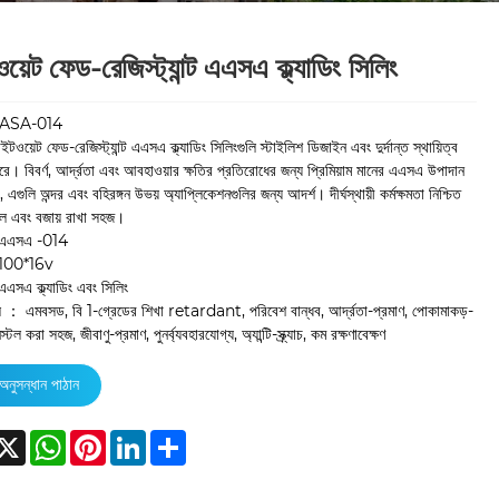
য়েট ফেড-রেজিস্ট্যান্ট এএসএ ক্ল্যাডিং সিলিং
:ASA-014
ওয়েট ফেড-রেজিস্ট্যান্ট এএসএ ক্ল্যাডিং সিলিংগুলি স্টাইলিশ ডিজাইন এবং দুর্দান্ত স্থায়িত্ব
ে। বিবর্ণ, আর্দ্রতা এবং আবহাওয়ার ক্ষতির প্রতিরোধের জন্য প্রিমিয়াম মানের এএসএ উপাদান
 এগুলি অন্দর এবং বহিরঙ্গন উভয় অ্যাপ্লিকেশনগুলির জন্য আদর্শ। দীর্ঘস্থায়ী কর্মক্ষমতা নিশ্চিত
টল এবং বজায় রাখা সহজ।
এএসএ -014
：100*16v
এসএ ক্ল্যাডিং এবং সিলিং
গুলি ： এমবসড, বি 1-গ্রেডের শিখা retardant, পরিবেশ বান্ধব, আর্দ্রতা-প্রমাণ, পোকামাকড়-
্টল করা সহজ, জীবাণু-প্রমাণ, পুনর্ব্যবহারযোগ্য, অ্যান্টি-স্ক্র্যাচ, কম রক্ষণাবেক্ষণ
অনুসন্ধান পাঠান
acebook
X
WhatsApp
Pinterest
LinkedIn
Share