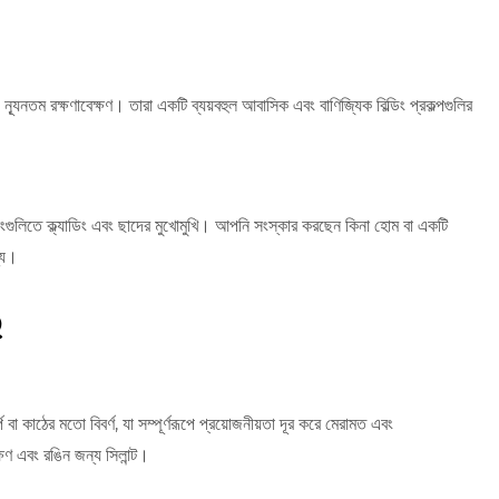
ং ন্যূনতম রক্ষণাবেক্ষণ। তারা একটি ব্যয়বহুল আবাসিক এবং বাণিজ্যিক বিল্ডিং প্রকল্পগুলির
ংগুলিতে ক্ল্যাডিং এবং ছাদের মুখোমুখি। আপনি সংস্কার করছেন কিনা হোম বা একটি
ন্য।
Q
র্প বা কাঠের মতো বিবর্ণ, যা সম্পূর্ণরূপে প্রয়োজনীয়তা দূর করে মেরামত এবং
ষণ এবং রঙিন জন্য সিলান্ট।