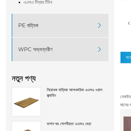
এএসএ টিম্বার টিউব
PE বাহ্যিক

WPC অভ্যন্তরীণ

পণ্য
নতুন পণ্য
নিরোধক বাহ্যিক আলংকারিক এএসএ ওয়াল
ক্ল্যাডিং
নেকউড 
মানের 
বাগান ঘর গোপনীয়তা এএসএ বেড়া