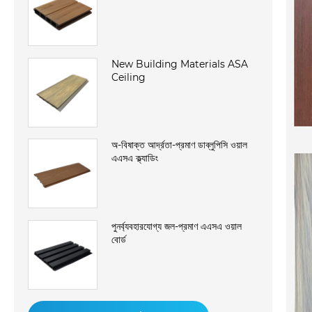
New Building Materials ASA
Ceiling
অ-বিষাক্ত আর্দ্রতা-প্রমাণ ডাব্লুপিসি ওয়াল
এএসএ ক্ল্যাডিং
পুনর্ব্যবহারযোগ্য জল-প্রমাণ এএসএ ওয়াল
বোর্ড