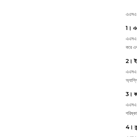
এএসএ ক্
1। এএস
এএসএ (
করে এব
2। ইউ
এএসএ উপ
অ্যাপ্
3। কম
এএসএ ক্
পরিষ্কা
4। না