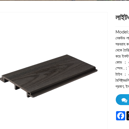
লাইটও
Model
নেকউড লাইট
সরবরাহ কর
থেকে তৈরি,
করে ইনস্
কোড ： 
স্পেস .
টাইপ ： এ
বৈশিষ্ট্য
প্রমাণ, ইনস
F