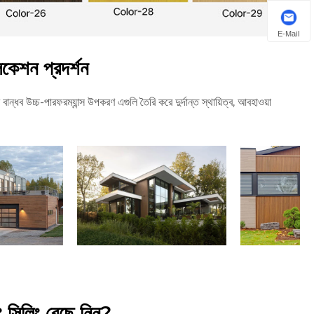
E-Mail
কেশন প্রদর্শন
্ধব উচ্চ-পারফরম্যান্স উপকরণ এগুলি তৈরি করে দুর্দান্ত স্থায়িত্ব, আবহাওয়া
ং সিলিং বেছে নিন?