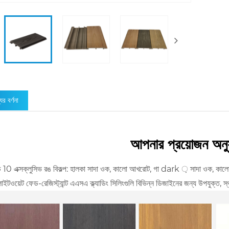
ের বর্ণনা
আপনার প্রয়োজন অনুস
10 এক্সক্লুসিভ রঙ বিকল্প: হালকা সাদা ওক, কালো আখরোট, গা dark ় সাদা ওক, কালো
লাইটওয়েট ফেড-রেজিস্ট্যান্ট এএসএ ক্ল্যাডিং সিলিংগুলি বিভিন্ন ডিজাইনের জন্য উপযুক্ত,