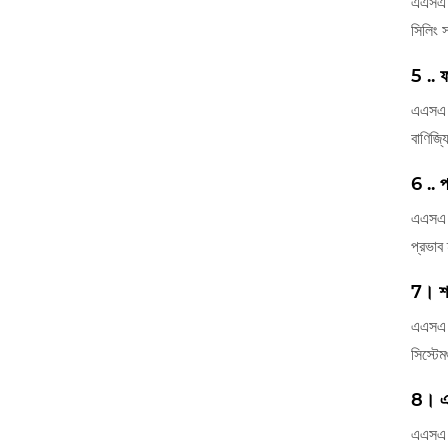
এএসএ ক
সিলিং 
5 .. ফ
এএসএ ক্
বাণিজ্
6 .. 
এএসএ ক্
প্রভাব
7। শক
এএসএ উ
সিস্টেম
8। এএ
এএসএ ক