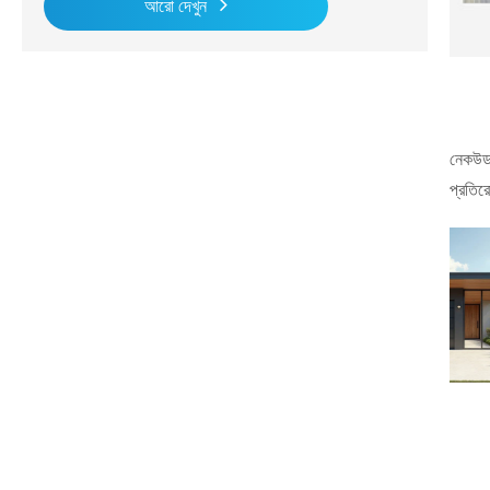
আরো দেখুন
নেকউড 
প্রতির