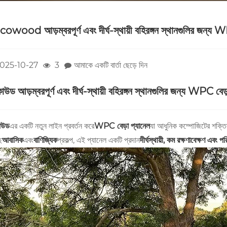
owood আড়ম্বরপূর্ণ এবং দীর্ঘ-স্থায়ী বহিরঙ্গন স্থানগুলির জন্য W
025-10-27
3
আমাকে একটি বার্তা ছেড়ে দিন
উড আড়ম্বরপূর্ণ এবং দীর্ঘ-স্থায়ী বহিরঙ্গন স্থানগুলির জন্য WPC বেড়
োউড
এর একটি নতুন লাইন প্রবর্তন করে
WPC বেড়া প্যানেল
যা আধুনিক কম্পোজিটের শক্তি
ে
আবাসিক
এবং
বাণিজ্যিক
প্রকল্প, এই প্যানেল একটি প্রদান
দীর্ঘস্থায়ী, কম রক্ষণাবেক্ষণ এবং প