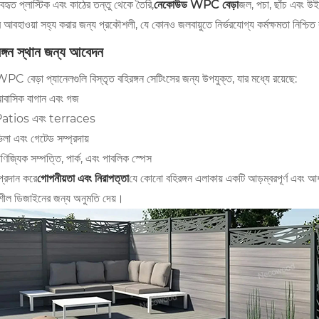
ব্যবহৃত প্লাস্টিক এবং কাঠের তন্তু থেকে তৈরি,
নেকোউড WPC বেড়া
জল, পচা, ছাঁচ এবং উইপ
আবহাওয়া সহ্য করার জন্য প্রকৌশলী, যে কোনও জলবায়ুতে নির্ভরযোগ্য কর্মক্ষমতা নিশ্চি
ঙ্গন স্থান জন্য আবেদন
C বেড়া প্যানেলগুলি বিস্তৃত বহিরঙ্গন সেটিংসের জন্য উপযুক্ত, যার মধ্যে রয়েছে:
বাসিক বাগান এবং গজ
atios এবং terraces
িলা এবং গেটেড সম্প্রদায়
াণিজ্যিক সম্পত্তি, পার্ক, এবং পাবলিক স্পেস
প্রদান করে
গোপনীয়তা এবং নিরাপত্তা
যে কোনো বহিরঙ্গন এলাকায় একটি আড়ম্বরপূর্ণ এবং আধু
শীল ডিজাইনের জন্য অনুমতি দেয়।