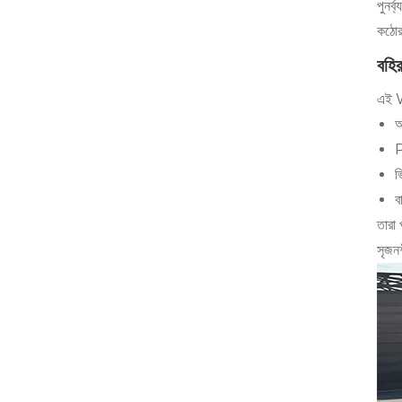
পুনর্
কঠোর 
বহির
এই WP
আ
P
ভ
ব
তারা 
সৃজন