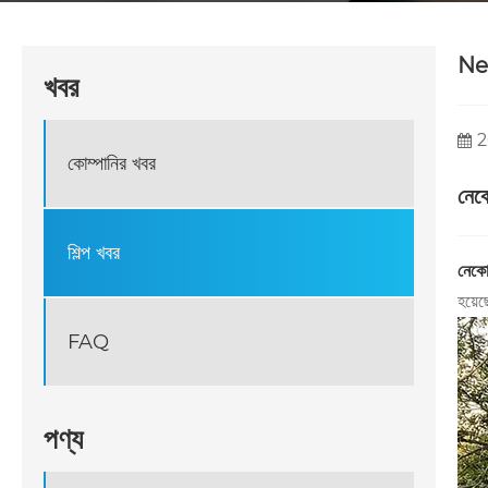
Nec
খবর
2
কোম্পানির খবর
নেকো
শিল্প খবর
নেক
হয়েছ
FAQ
পণ্য