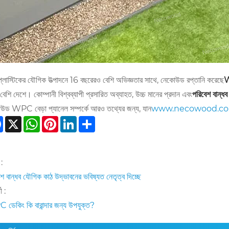
প্লাস্টিকের যৌগিক উত্পাদনে 16 বছরেরও বেশি অভিজ্ঞতার সাথে, নেকোউড রপ্তানি করেছে
W
বেশি দেশে। কোম্পানী বিশ্বব্যাপী প্রসারিত অব্যাহত, উচ্চ মানের প্রদান এবং
পরিবেশ বান্ধব
উড WPC বেড়া প্যানেল সম্পর্কে আরও তথ্যের জন্য, যান
www.necowood.c
Facebook
X
WhatsApp
Pinterest
LinkedIn
Share
:
শ বান্ধব যৌগিক কাঠ উদ্ভাবনের ভবিষ্যত নেতৃত্ব দিচ্ছে
ী :
ডেকিং কি বারান্দার জন্য উপযুক্ত?