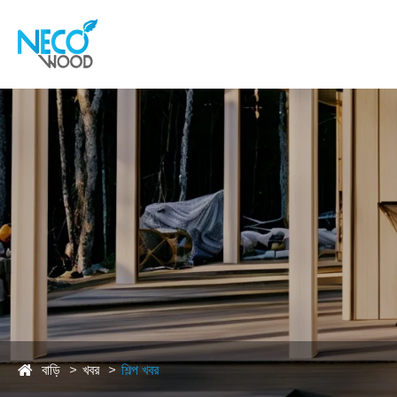
বাড়ি
খবর
শিল্প খবর