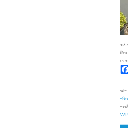
কাঠ-
টিরও 
নেকো
আগে 
পরিবে
পরবর্ত
WPC 