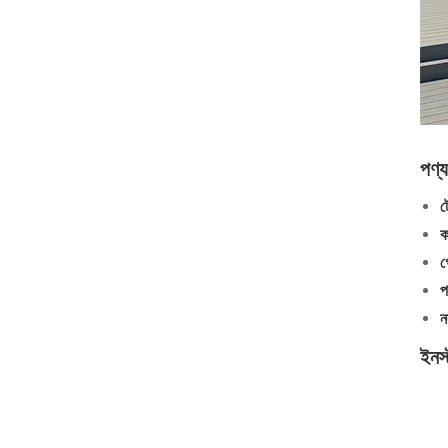
পণ্য 
ট
ক
গ
প
ন
ইনস্