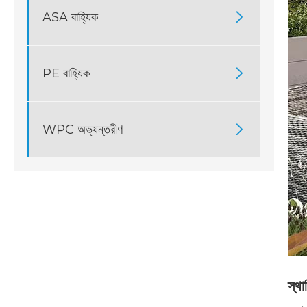
ASA বাহ্যিক

PE বাহ্যিক

WPC অভ্যন্তরীণ

স্থা