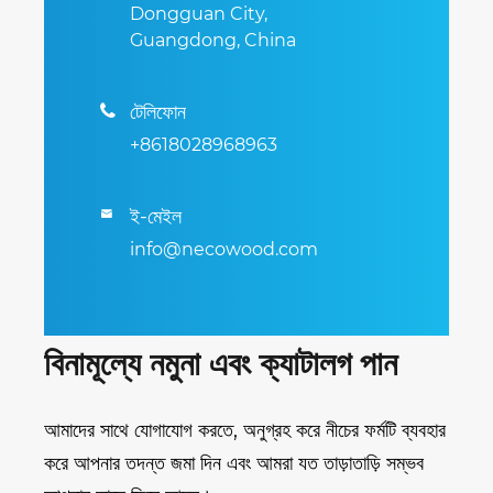
Dongguan City,
Guangdong, China
টেলিফোন

+8618028968963
ই-মেইল

info@necowood.com
বিনামূল্যে নমুনা এবং ক্যাটালগ পান
আমাদের সাথে যোগাযোগ করতে, অনুগ্রহ করে নীচের ফর্মটি ব্যবহার
করে আপনার তদন্ত জমা দিন এবং আমরা যত তাড়াতাড়ি সম্ভব