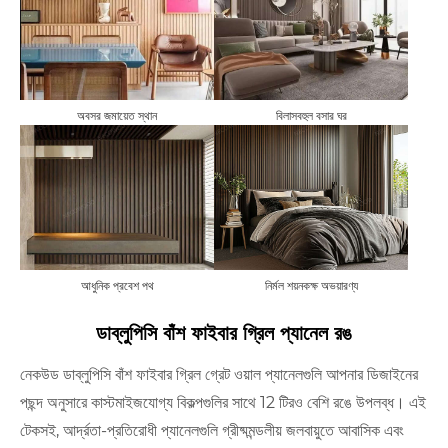
অবসর জমায়েত স্থান
বিলাসবহুল বসার ঘর
আধুনিক প্রবেশ পথ
নির্মল শয়নকক্ষ অভয়ারণ্য
ডাব্লুপিসি বাঁশ ফাইবার গ্রিল প্যানেল রঙ
নেকউড ডাব্লুপিসি বাঁশ ফাইবার গ্রিল গ্রেট ওয়াল প্যানেলগুলি আপনার ডিজাইনের
পছন্দ অনুসারে কাস্টমাইজযোগ্য বিকল্পগুলির সাথে 12 টিরও বেশি রঙে উপলব্ধ। এই
টেকসই, আর্দ্রতা-প্রতিরোধী প্যানেলগুলি গ্রীষ্মমন্ডলীয় জলবায়ুতে আবাসিক এবং