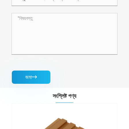
জমা

সংশ্লিষ্ট পণ্য