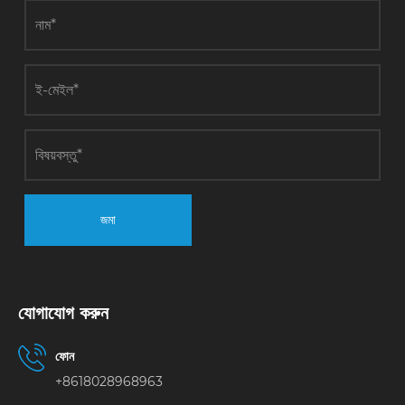
জমা
যোগাযোগ করুন
ফোন
+8618028968963