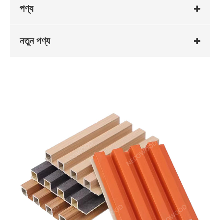
পণ্য
নতুন পণ্য