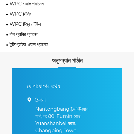
WPC ওয়াল প্যানেল
WPC সিলিং
WPC টিম্বার টিউব
বাঁশ প্রাচীর প্যানেল
ইন্টিগ্রেটেড ওয়াল প্যানেল
অনুসন্ধান পাঠান
যোগাযোগের তথ্য
ঠিকানা

Nantongbang ইন্ডাস্ট্রিয়াল
পার্ক, নং 80, Fumin রোড,
Yuanshanbei গ্রাম,
Changping Town,