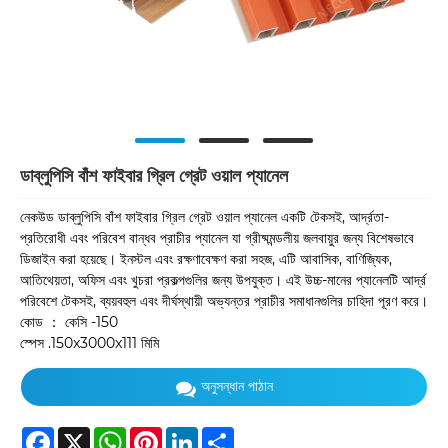
ডাব্লুপিসি বাঁশ ফাইবার গ্রিল গ্রেট ওয়াল প্যানেল
নেকউড ডাব্লুপিসি বাঁশ ফাইবার গ্রিল গ্রেট ওয়াল প্যানেল একটি টেকসই, আর্দ্রতা-
প্রতিরোধী এবং পরিবেশ বান্ধব প্রাচীর প্যানেল যা গ্রীষ্মমন্ডলীয় জলবায়ুর জন্য বিশেষভাবে
ডিজাইন করা হয়েছে। ইনস্টল এবং রক্ষণাবেক্ষণ করা সহজ, এটি আবাসিক, বাণিজ্যিক,
আতিথেয়তা, অফিস এবং খুচরা প্রকল্পগুলির জন্য উপযুক্ত। এই উচ্চ-মানের প্যানেলটি আর্দ্র
পরিবেশে টেকসই, ব্যয়বহুল এবং দীর্ঘস্থায়ী অভ্যন্তর প্রাচীর সমাধানগুলির চাহিদা পূরণ করে।
কোড ： কেসি -150
স্পেস .150x3000x111 মিমি
অনুসন্ধান পাঠান
Facebook
X
WhatsApp
Pinterest
LinkedIn
Share