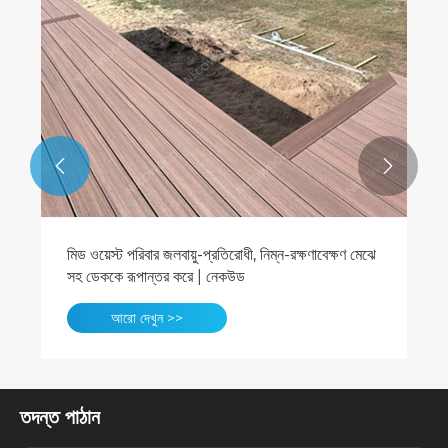


মিড ওয়েস্ট পরিবার জলবায়ু-প্রতিরোধী, নিম্ন-রক্ষণাবেক্ষণ মেঝে
সহ ডেককে রূপান্তর করে | নেকউড
আরো দেখুন >>
তদন্ত পাঠান