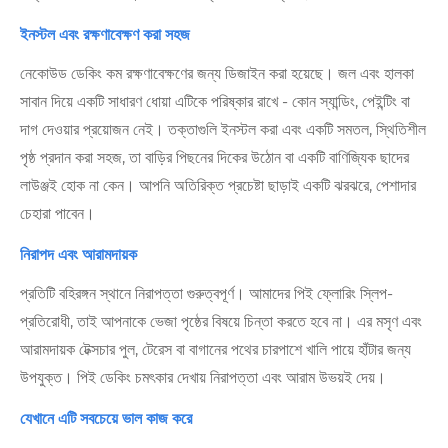
ইনস্টল এবং রক্ষণাবেক্ষণ করা সহজ
নেকোউড ডেকিং কম রক্ষণাবেক্ষণের জন্য ডিজাইন করা হয়েছে। জল এবং হালকা
সাবান দিয়ে একটি সাধারণ ধোয়া এটিকে পরিষ্কার রাখে - কোন স্যান্ডিং, পেইন্টিং বা
দাগ দেওয়ার প্রয়োজন নেই। তক্তাগুলি ইনস্টল করা এবং একটি সমতল, স্থিতিশীল
পৃষ্ঠ প্রদান করা সহজ, তা বাড়ির পিছনের দিকের উঠোন বা একটি বাণিজ্যিক ছাদের
লাউঞ্জই হোক না কেন। আপনি অতিরিক্ত প্রচেষ্টা ছাড়াই একটি ঝরঝরে, পেশাদার
চেহারা পাবেন।
নিরাপদ এবং আরামদায়ক
প্রতিটি বহিরঙ্গন স্থানে নিরাপত্তা গুরুত্বপূর্ণ। আমাদের পিই ফ্লোরিং স্লিপ-
প্রতিরোধী, তাই আপনাকে ভেজা পৃষ্ঠের বিষয়ে চিন্তা করতে হবে না। এর মসৃণ এবং
আরামদায়ক টেক্সচার পুল, টেরেস বা বাগানের পথের চারপাশে খালি পায়ে হাঁটার জন্য
উপযুক্ত। পিই ডেকিং চমৎকার দেখায় নিরাপত্তা এবং আরাম উভয়ই দেয়।
যেখানে এটি সবচেয়ে ভাল কাজ করে