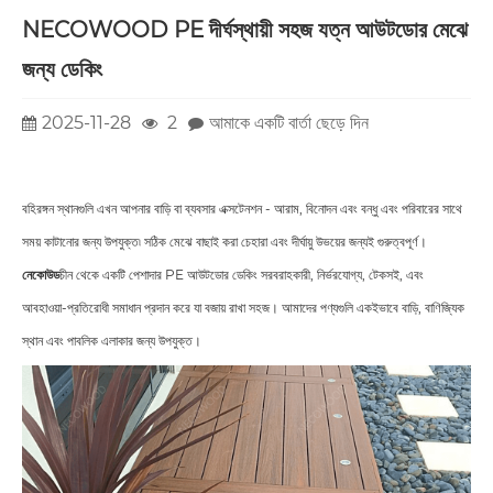
NECOWOOD PE দীর্ঘস্থায়ী সহজ যত্ন আউটডোর মেঝে
জন্য ডেকিং
2025-11-28
2
আমাকে একটি বার্তা ছেড়ে দিন
বহিরঙ্গন স্থানগুলি এখন আপনার বাড়ি বা ব্যবসার এক্সটেনশন - আরাম, বিনোদন এবং বন্ধু এবং পরিবারের সাথে
সময় কাটানোর জন্য উপযুক্ত৷ সঠিক মেঝে বাছাই করা চেহারা এবং দীর্ঘায়ু উভয়ের জন্যই গুরুত্বপূর্ণ।
নেকোউড
চীন থেকে একটি পেশাদার PE আউটডোর ডেকিং সরবরাহকারী, নির্ভরযোগ্য, টেকসই, এবং
আবহাওয়া-প্রতিরোধী সমাধান প্রদান করে যা বজায় রাখা সহজ। আমাদের পণ্যগুলি একইভাবে বাড়ি, বাণিজ্যিক
স্থান এবং পাবলিক এলাকার জন্য উপযুক্ত।