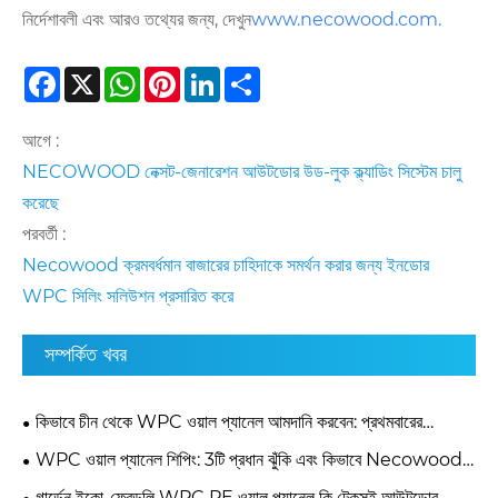
নির্দেশাবলী এবং আরও তথ্যের জন্য, দেখুন
www.necowood.com
.
Facebook
X
WhatsApp
Pinterest
LinkedIn
Share
আগে :
NECOWOOD নেক্সট-জেনারেশন আউটডোর উড-লুক ক্ল্যাডিং সিস্টেম চালু
করেছে
পরবর্তী :
Necowood ক্রমবর্ধমান বাজারের চাহিদাকে সমর্থন করার জন্য ইনডোর
WPC সিলিং সলিউশন প্রসারিত করে
সম্পর্কিত খবর
কিভাবে চীন থেকে WPC ওয়াল প্যানেল আমদানি করবেন: প্রথমবারের
ক্রেতাদের জন্য 10-পদক্ষেপ নির্দেশিকা
WPC ওয়াল প্যানেল শিপিং: 3টি প্রধান ঝুঁকি এবং কিভাবে Necowood
আপনার কন্টেইনারকে রক্ষা করে
গার্ডেন ইকো-ফ্রেন্ডলি WPC PE ওয়াল প্যানেল কি টেকসই আউটডোর