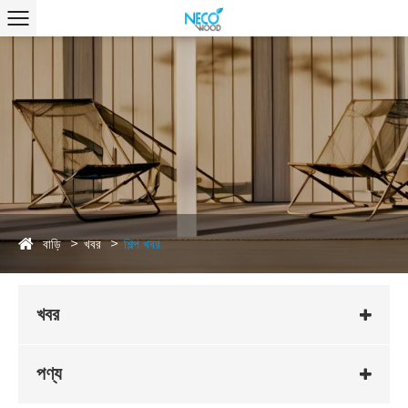
বাড়ি
খবর
শিল্প খবর
খবর
পণ্য