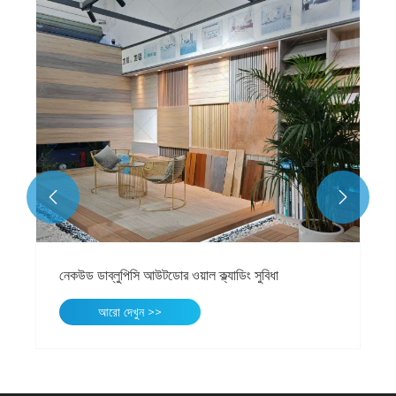


নেকউড ডাব্লুপিসি আউটডোর ওয়াল ক্ল্যাডিং সুবিধা
আরো দেখুন >>