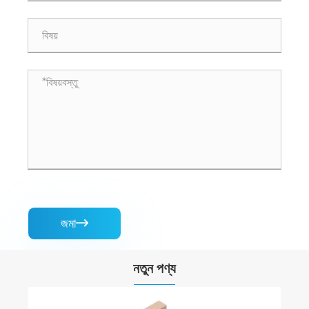
জমা

নতুন পণ্য