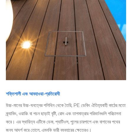
শক্তিশালী এবং আবহাওয়া-প্রতিরোধী
উচ্চ-মানের উচ্চ-ঘনত্বের পলিথিন থেকে তৈরি, PE ডেকিং ঐতিহ্যবাহী কাঠের মতো
ক্র্যাকিং, ওয়ারিং বা পচন ছাড়াই বৃষ্টি, রোদ এবং তাপমাত্রার পরিবর্তনগুলি পরিচালনা
করে। এর স্থায়িত্ব এটিকে ডেক, প্যাটিওস, পুলের চারপাশে এবং বাগানের পথের
জন্য আদর্শ করে তোলে, এমনকি ভারী ব্যবহারের ক্ষেত্রেও।