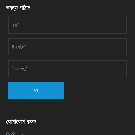
তদন্ত পাঠান
জমা
যোগাযোগ করুন